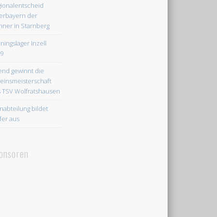
ionalentscheid
rbayern der
ner in Starnberg
iningslager Inzell
9
end gewinnt die
einsmeisterschaft
 TSV Wolfratshausen
nabteilung bildet
fer aus
onsoren