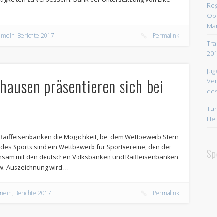
Reg
Obe
Män
emein
,
Berichte 2017
Permalink
Tra
201
Jug
hausen präsentieren sich bei
Ver
des
Tur
Hel
 Raiffeisenbanken die Möglichkeit, bei dem Wettbewerb Stern
 des Sports sind ein Wettbewerb für Sportvereine, den der
Sp
nsam mit den deutschen Volksbanken und Raiffeisenbanken
zw. Auszeichnung wird …
mein
,
Berichte 2017
Permalink