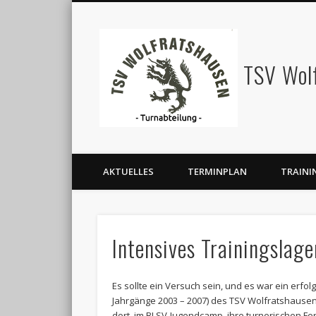
TSV Wol
AKTUELLES
TERMINPLAN
TRAINI
Intensives Trainingslage
Es sollte ein Versuch sein, und es war ein erfo
Jahrgänge 2003 – 2007) des TSV Wolfratshausen
dort, im BLSV-Jugendcamp, ihre turnerischen Fe