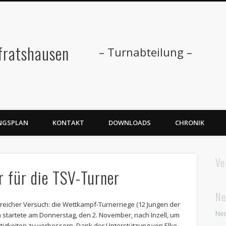
fratshausen
– Turnabteilung –
NGSPLAN
KONTAKT
DOWNLOADS
CHRONIK
Ve
r für die TSV-Turner
Ne
lgreicher Versuch: die Wettkampf-Turnerriege (12 Jungen der
Neu
 startete am Donnerstag, den 2. November, nach Inzell, um
rtigkeiten zu verbessern. Dank der Unterstützung von Elke